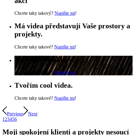
akcí
Chcete taky takový?
Napište mi
!
Má videa představují Vaše prostory a
projekty.
Chcete taky takové?
Napište mi
!
Tvořím videoklipy.
Chcete taky takový?
Napište mi
!
Tvořím cool videa.
Chcete taky takové?
Napište mi
!
Previous
Next
1
2
3
4
5
6
Moji spokojení klienti a projekty nesoucí