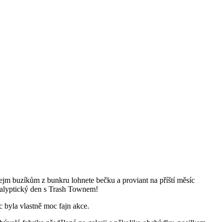
kejm buzíkům z bunkru lohnete bečku a proviant na příští měsíc
kalyptický den s Trash Townem!
 byla vlastně moc fajn akce.