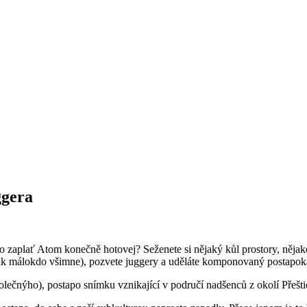
ggera
 ho zaplať Atom konečně hotovej? Seženete si nějaký kůl prostory, něja
tak málokdo všimne), pozvete juggery a uděláte komponovaný postapo
ečnýho), postapo snímku vznikající v područí nadšenců z okolí Přeštic