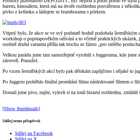
Prostory plzeňského DEPO2015 , byť nejsou a priori přímo ve stylu po
barem, kinosálem, která má na dvoře rozhlednu posvářenou z několika 
pivko z kelímku a ládujete se bramborama s pórkem.
Vtipný bylo, že akce se ve svý podstatě hodně podobala šermířským akc
workshop o popstapověkém odívání a to včetně praktických ukázek, ja
osobně druhá varianta přišla tak trochu ze žánru „pro otrlého posluch
Velkou parádu jsme tam samozřejmě vyrobili s Juggerama, kde jsme sup
zároveň. Prasužel.
Po vzoru šermířských akcí bylo pak dětskám zapůjčeno i nějaké to j
Po Juggeru proběhlo finální promítání filmu následované filmem o fil
Dostali jsme pivo, najíst, vylezli si na totál bizarní rozhlednu, zmlát
[Show thumbnails]
Sdílej tento příspěvek
Sdílej na Facebook
Sdílej na X