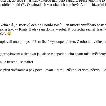
stapa, do sebe s naší subkulturou naprosto zapadly. Přece jenom je to 
obřích kotlů (?). O zahrádkch v osobácích nemluvě. A tohle bizardní in
ím alá „historický den na Horní-Dolní“. Jen historii vystřídalo postapo
k si takový Krutý Hadry sám doma vyrobit. K poslechu zazněl Trashtow
ače“.
lovali ono pomyslné šermířské vystoupení/bitvu. Z toho tu uvidíte jeno
ugger vybavení a sledovat je, jak se v nepadnoucím gearu mlátí měkčen
mu a besedou se tvůrci.
ili se před divákama a pak pochillovali u filmu. Někdo jel dom, někdo li