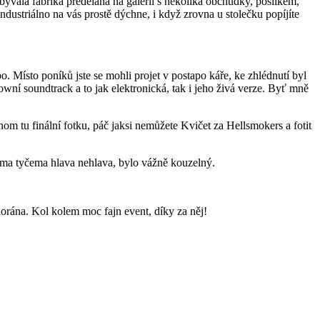
bývalá fabrika předělaná na galerii s několika obchůdky, posilkem,
dustriálno na vás prostě dýchne, i když zrovna u stolečku popíjíte
. Místo poníků jste se mohli projet v postapo káře, ke zhlédnutí byl
ní soundtrack a to jak elektronická, tak i jeho živá verze. Byť mně
m tu finální fotku, páč jaksi nemůžete Kvičet za Hellsmokers a fotit
ýma tyčema hlava nehlava, bylo vážně kouzelný.
l dorána. Kol kolem moc fajn event, díky za něj!