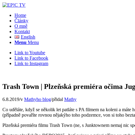
Home
Články
O mně
Kontakt
English
Menu
Menu
Link to Youtube
Link to Facebook
Link to Instagram
Trash Town | Plzeňská premiéra očima Ju
6.8.2019
/
v
Mathyho blog
/
přidal
Mathy
Co uděláte, když se několik let patláte s PA filmem na koleni a máte
(případně povaříte rovnou nějakýho toho podzemce, von si toho bez
Plzeňská premiéra filmu Trash Town (ne, s Junktownem nemaj nic spol